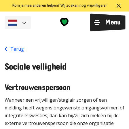
Ga
Kom je mee anderen helpen? Wij zoeken nog vrijwilligers!
naar
de
Menu
inhoud
Terug
Sociale veiligheid
Vertrouwenspersoon
Wanneer een vrijwilliger/stagiair zorgen of een
melding heeft wegens ongewenste omgangsvormen of
integriteitskwesties, dan kan hij/zij zich melden bij de
externe vertrouwenspersoon die onze organisatie