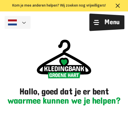
Ga
Kom je mee anderen helpen? Wij zoeken nog vrijwilligers!
naar
de
Menu
inhoud
Hallo, goed dat je er bent
waarmee kunnen we je helpen?