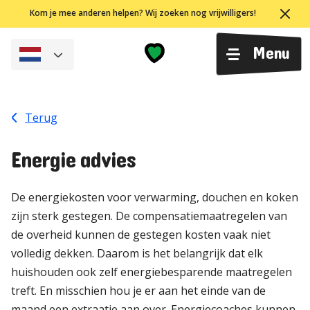
Ga
Kom je mee anderen helpen? Wij zoeken nog vrijwilligers!
naar
de
Menu
inhoud
Terug
Energie advies
De energiekosten voor verwarming, douchen en koken
zijn sterk gestegen. De compensatiemaatregelen van
de overheid kunnen de gestegen kosten vaak niet
volledig dekken. Daarom is het belangrijk dat elk
huishouden ook zelf energiebesparende maatregelen
treft. En misschien hou je er aan het einde van de
maand een extraatje aan over. Energiecoaches kunnen